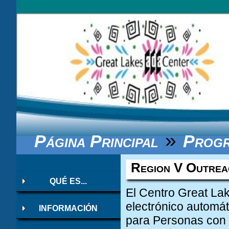
PÁGINA PRINCIPAL
LISTA DE CORREO
ENVÍO CORREO ELECTRÓNICO AUTO
»
Página Principal
Progr
Region V Outrea
QUÉ ES...
El Centro Great Lak
electrónico automát
INFORMACIÓN
para Personas con D