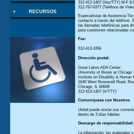
312-413-1407 (Voz/TTY) M-F 8
312-767-0377 (Teléfono de Vid
RECURSOS
Especialistas de Asistencia Téc
contacto a través del teléfono. 
las llamadas telefónicas para di
para cuestiones relacionadas c
Fax:
312-413-1856
Dirección postal:
Great Lakes ADA Center
University of Illinois at Chicago
Institute on Disability & Huma
1640 West Roosevelt Road, Ro
Chicago, IL 60608
312-413-1407 (V/TTY)
Comuniquese con Nosotros
Usted puede enviar sus comentar
dentro de 3 días hábiles.
Descargo de responsabilidad:
La información, los materiales 