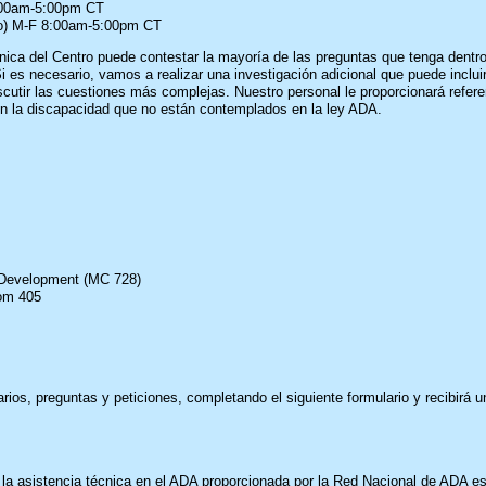
:00am-5:00pm CT
eo) M-F 8:00am-5:00pm CT
nica del Centro puede contestar la mayoría de las preguntas que tenga dentr
Si es necesario, vamos a realizar una investigación adicional que puede inclui
scutir las cuestiones más complejas. Nuestro personal le proporcionará refer
on la discapacidad que no están contemplados en la ley ADA.
n Development (MC 728)
om 405
ios, preguntas y peticiones, completando el siguiente formulario y recibirá 
y la asistencia técnica en el ADA proporcionada por la Red Nacional de ADA 