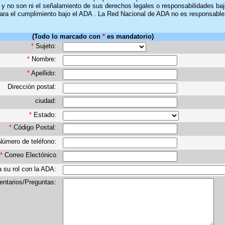
y no son ni el señalamiento de sus derechos legales o responsabilidades bajo
ra el cumplimiento bajo el ADA . La Red Nacional de ADA no es responsable 
(Todo lo marcado con
*
es mandatorio)
*
Sujeto:
*
Nombre:
*
Apellido:
Dirección postal:
ciudad:
*
Estado:
*
Código Postal:
Número de teléfono:
*
Correo Electónico
 su rol con la ADA:
ntarios/Preguntas: