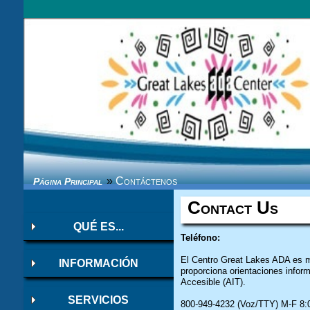
PÁGINA PRINCIPAL
LISTA DE CORREO
ENVÍO CORREO ELECTRÓNICO AUTO
»
Contáctenos
Página Principal
Contact Us
QUÉ ES...
Teléfono:
El Centro Great Lakes ADA es m
INFORMACIÓN
proporciona orientaciones info
Accesible (AIT).
SERVICIOS
800-949-4232 (Voz/TTY) M-F 8