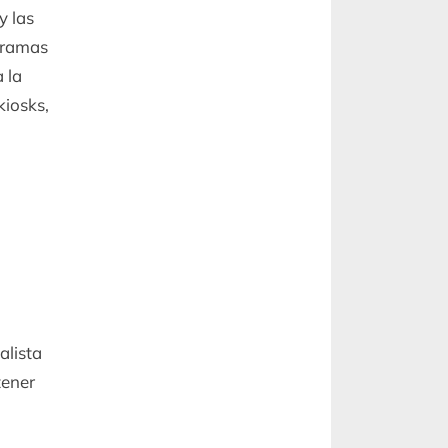
y las
ogramas
 la
kiosks,
alista
tener