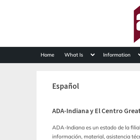
Skip
to
content
Toggle
T
Home
What Is
Information
sub-
s
menu
Español
ADA-Indiana y El Centro Grea
ADA-Indiana es un estado de la fili
información, material, asistencia té