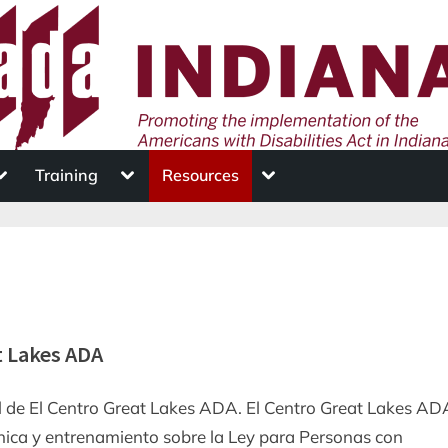
oggle
Toggle
Toggle
Training
Resources
ub-
sub-
sub-
menu
menu
menu
t Lakes ADA
al de El Centro Great Lakes ADA. El Centro Great Lakes A
cnica y entrenamiento sobre la Ley para Personas con